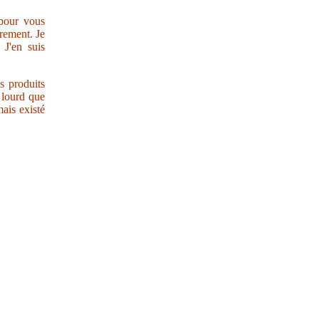
 pour vous
trement. Je
 J'en suis
s produits
r lourd que
ais existé