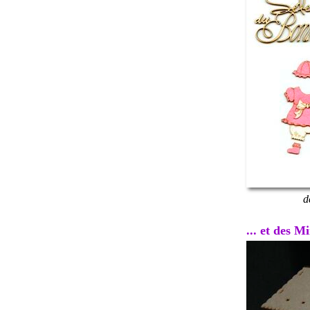
d
... et des 