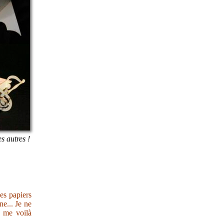
es autres !
des papiers
e... Je ne
s me voilà