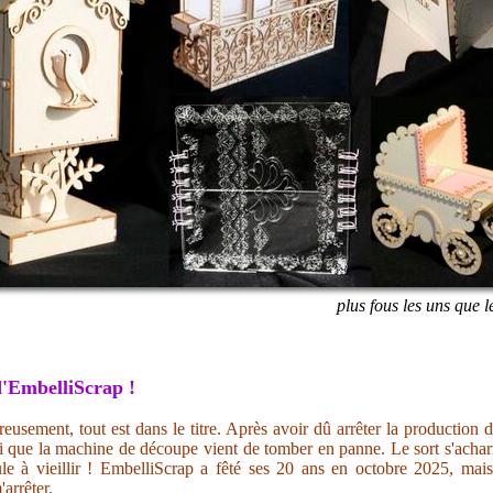
plus fous les uns que l
'EmbelliScrap !
eusement, tout est dans le titre. Après avoir dû arrêter la production 
i que la machine de découpe vient de tomber en panne. Le sort s'acharn
ule à vieillir ! EmbelliScrap a fêté ses 20 ans en octobre 2025, mai
'arrêter.