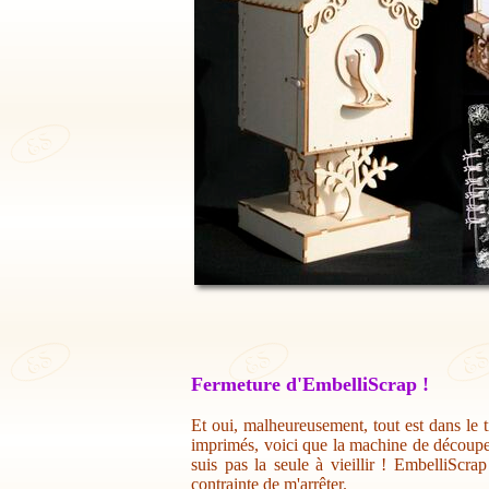
Fermeture d'EmbelliScrap !
Et oui, malheureusement, tout est dans le t
imprimés, voici que la machine de découpe 
suis pas la seule à vieillir ! EmbelliScr
contrainte de m'arrêter.