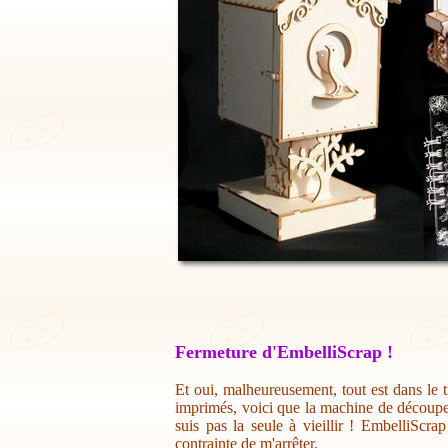
Fermeture d'EmbelliScrap !
Et oui, malheureusement, tout est dans le t
imprimés, voici que la machine de découpe 
suis pas la seule à vieillir ! EmbelliScr
contrainte de m'arrêter.