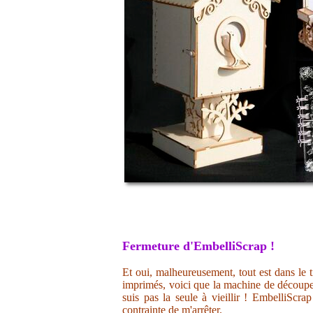
Fermeture d'EmbelliScrap !
Et oui, malheureusement, tout est dans le t
imprimés, voici que la machine de découpe 
suis pas la seule à vieillir ! EmbelliScr
contrainte de m'arrêter.