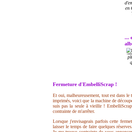
d'e
en 
...
al
pl
q
Fermeture d'EmbelliScrap !
Et oui, malheureusement, tout est dans le t
imprimés, voici que la machine de découpe 
suis pas la seule à vieillir ! EmbelliScr
contrainte de m'arrêter.
Lorsque j'envisageais parfois cette ferme
laisser le temps de faire quelques réserve
Je me trouve contrainte de vous annoncer 