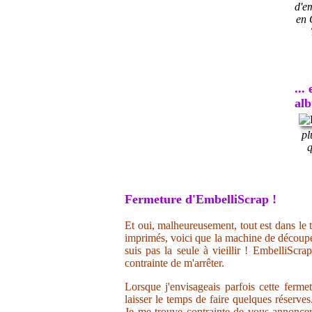
d'e
en 
...
al
pl
q
Fermeture d'EmbelliScrap !
Et oui, malheureusement, tout est dans le t
imprimés, voici que la machine de découpe 
suis pas la seule à vieillir ! EmbelliScr
contrainte de m'arrêter.
Lorsque j'envisageais parfois cette ferme
laisser le temps de faire quelques réserve
Je me trouve contrainte de vous annoncer 