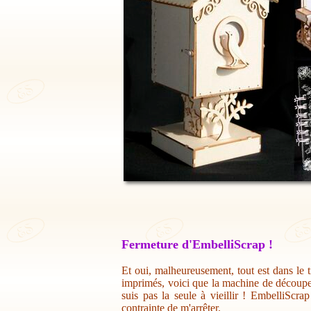
Fermeture d'EmbelliScrap !
Et oui, malheureusement, tout est dans le t
imprimés, voici que la machine de découpe 
suis pas la seule à vieillir ! EmbelliScr
contrainte de m'arrêter.