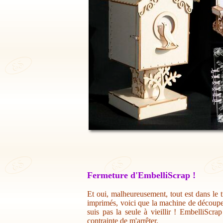
Fermeture d'EmbelliScrap !
Et oui, malheureusement, tout est dans le t
imprimés, voici que la machine de découpe 
suis pas la seule à vieillir ! EmbelliScr
contrainte de m'arrêter.