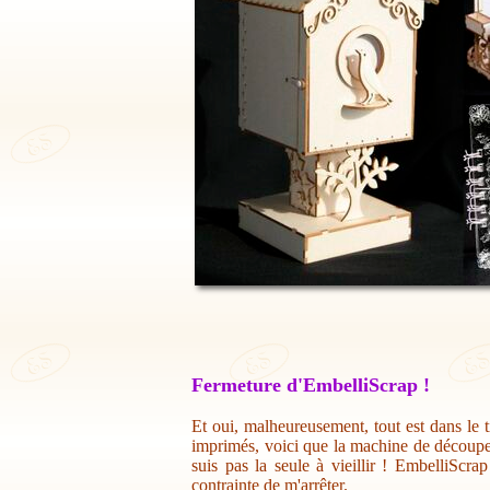
Fermeture d'EmbelliScrap !
Et oui, malheureusement, tout est dans le t
imprimés, voici que la machine de découpe 
suis pas la seule à vieillir ! EmbelliScr
contrainte de m'arrêter.