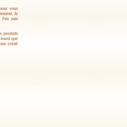
 pour vous
trement. Je
 J'en suis
s produits
r lourd que
ais existé