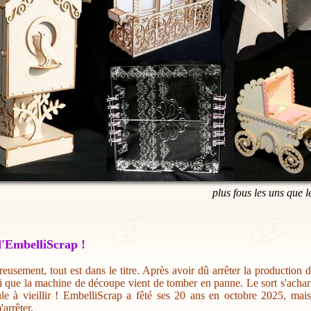
plus fous les uns que l
'EmbelliScrap !
eusement, tout est dans le titre. Après avoir dû arrêter la production 
i que la machine de découpe vient de tomber en panne. Le sort s'acharn
ule à vieillir ! EmbelliScrap a fêté ses 20 ans en octobre 2025, mai
'arrêter.