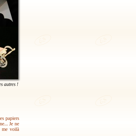
es autres !
des papiers
e... Je ne
s me voilà