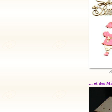
d
... et des 