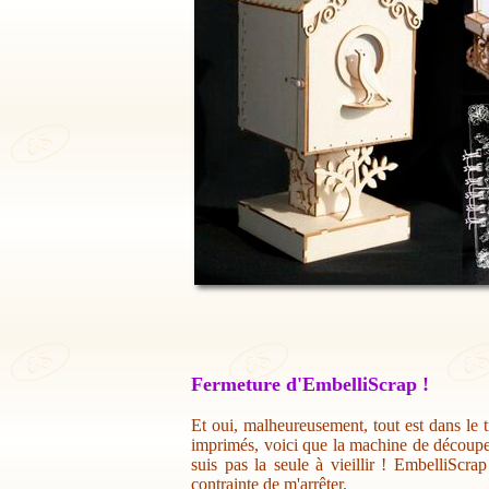
Fermeture d'EmbelliScrap !
Et oui, malheureusement, tout est dans le t
imprimés, voici que la machine de découpe 
suis pas la seule à vieillir ! EmbelliScr
contrainte de m'arrêter.