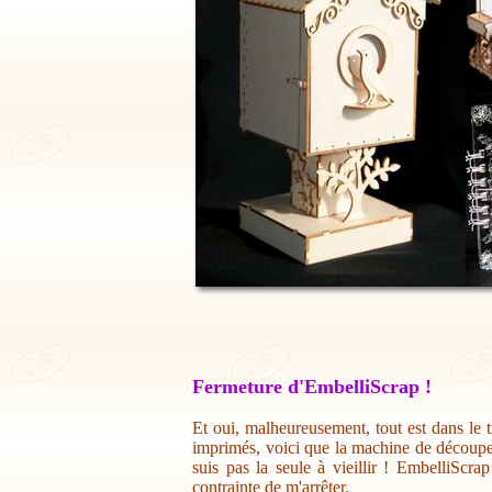
Fermeture d'EmbelliScrap !
Et oui, malheureusement, tout est dans le t
imprimés, voici que la machine de découpe 
suis pas la seule à vieillir ! EmbelliScr
contrainte de m'arrêter.