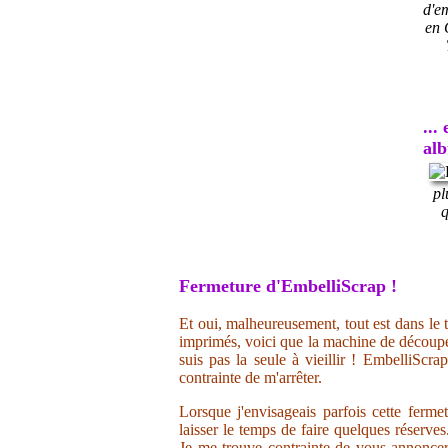
d'e
en 
...
al
pl
q
Fermeture d'EmbelliScrap !
Et oui, malheureusement, tout est dans le t
imprimés, voici que la machine de découpe 
suis pas la seule à vieillir ! EmbelliScr
contrainte de m'arrêter.
Lorsque j'envisageais parfois cette ferme
laisser le temps de faire quelques réserve
Je me trouve contrainte de vous annoncer 