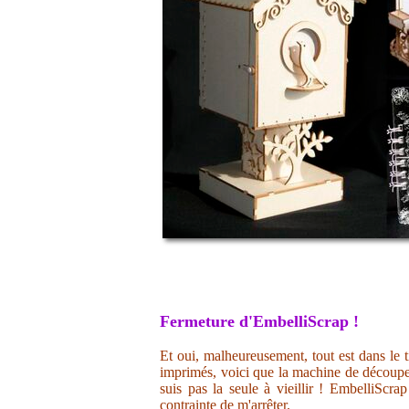
Fermeture d'EmbelliScrap !
Et oui, malheureusement, tout est dans le t
imprimés, voici que la machine de découpe 
suis pas la seule à vieillir ! EmbelliScr
contrainte de m'arrêter.