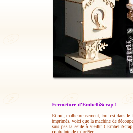
Fermeture d'EmbelliScrap !
Et oui, malheureusement, tout est dans le t
imprimés, voici que la machine de découpe 
suis pas la seule à vieillir ! EmbelliScr
contrainte de m'arrêter.