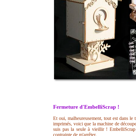
Fermeture d'EmbelliScrap !
Et oui, malheureusement, tout est dans le t
imprimés, voici que la machine de découpe 
suis pas la seule à vieillir ! EmbelliScr
contrainte de m'arrêter.