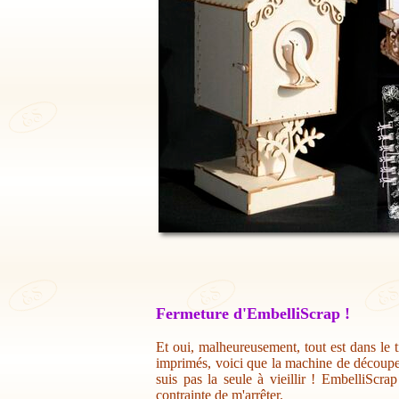
Fermeture d'EmbelliScrap !
Et oui, malheureusement, tout est dans le t
imprimés, voici que la machine de découpe 
suis pas la seule à vieillir ! EmbelliScr
contrainte de m'arrêter.