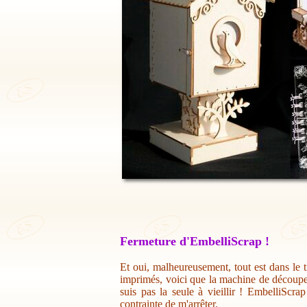
Fermeture d'EmbelliScrap !
Et oui, malheureusement, tout est dans le t
imprimés, voici que la machine de découpe 
suis pas la seule à vieillir ! EmbelliScr
contrainte de m'arrêter.