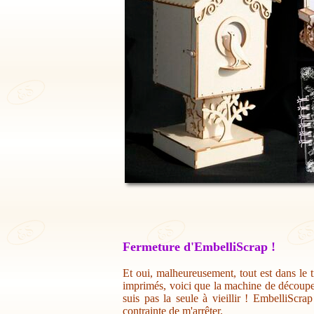
Fermeture d'EmbelliScrap !
Et oui, malheureusement, tout est dans le t
imprimés, voici que la machine de découpe 
suis pas la seule à vieillir ! EmbelliScr
contrainte de m'arrêter.