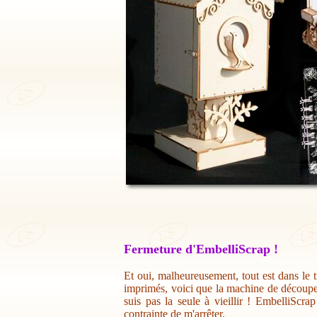
Fermeture d'EmbelliScrap !
Et oui, malheureusement, tout est dans le t
imprimés, voici que la machine de découpe 
suis pas la seule à vieillir ! EmbelliScr
contrainte de m'arrêter.