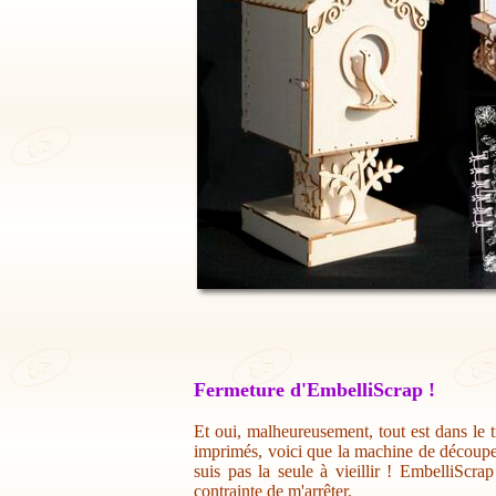
Fermeture d'EmbelliScrap !
Et oui, malheureusement, tout est dans le t
imprimés, voici que la machine de découpe 
suis pas la seule à vieillir ! EmbelliScr
contrainte de m'arrêter.