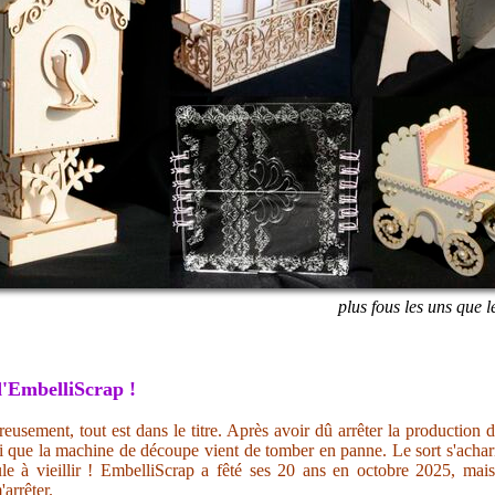
plus fous les uns que l
'EmbelliScrap !
eusement, tout est dans le titre. Après avoir dû arrêter la production 
i que la machine de découpe vient de tomber en panne. Le sort s'acharn
ule à vieillir ! EmbelliScrap a fêté ses 20 ans en octobre 2025, mai
'arrêter.