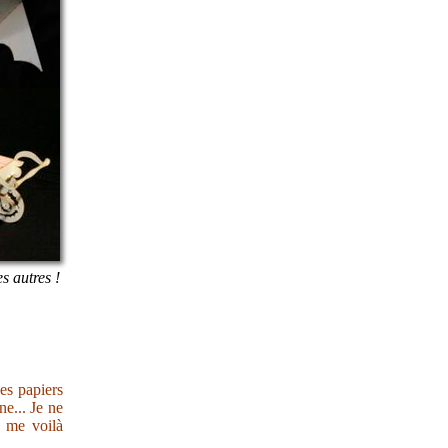
es autres !
des papiers
e... Je ne
s me voilà