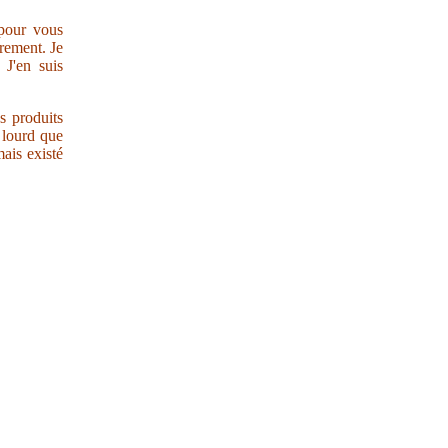
 pour vous
trement. Je
 J'en suis
s produits
r lourd que
ais existé