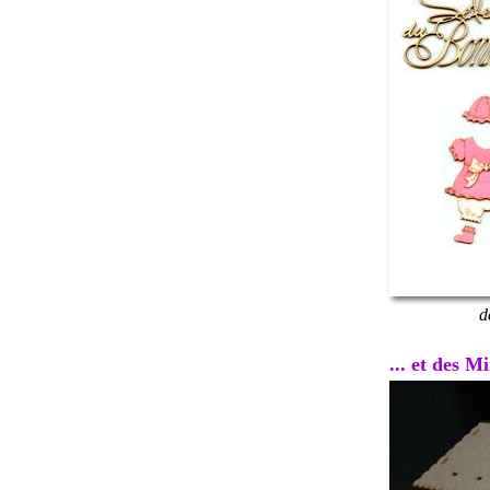
d
... et des 