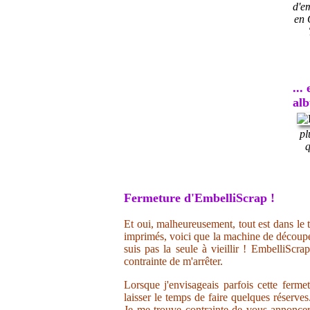
d'e
en 
...
al
pl
q
Fermeture d'EmbelliScrap !
Et oui, malheureusement, tout est dans le t
imprimés, voici que la machine de découpe 
suis pas la seule à vieillir ! EmbelliScr
contrainte de m'arrêter.
Lorsque j'envisageais parfois cette ferme
laisser le temps de faire quelques réserve
Je me trouve contrainte de vous annoncer 