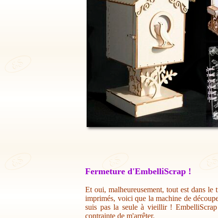
Fermeture d'EmbelliScrap !
Et oui, malheureusement, tout est dans le t
imprimés, voici que la machine de découpe 
suis pas la seule à vieillir ! EmbelliScr
contrainte de m'arrêter.