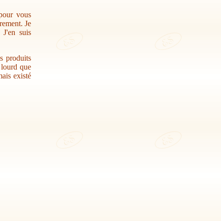
 pour vous
trement. Je
 J'en suis
s produits
r lourd que
ais existé