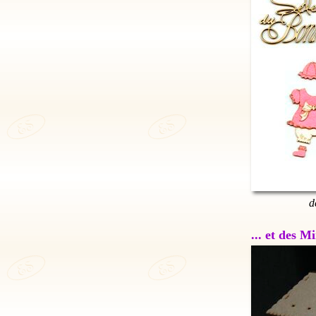
d
... et des 