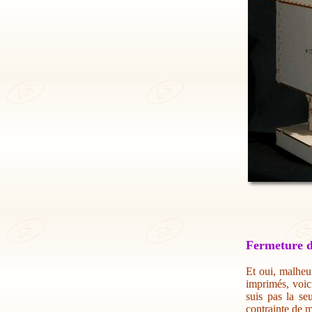
Fermeture d
Et oui, malheur
imprimés, voic
suis pas la se
contrainte de m