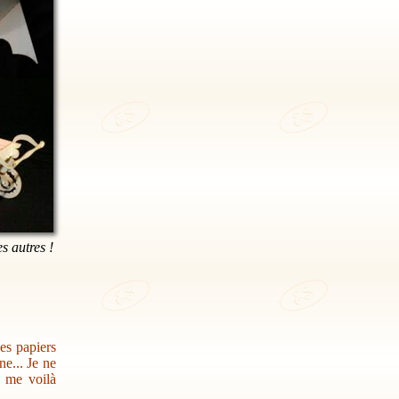
es autres !
des papiers
e... Je ne
s me voilà