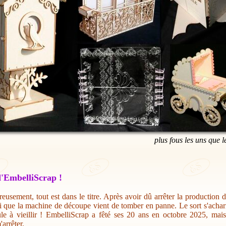
plus fous les uns que l
'EmbelliScrap !
eusement, tout est dans le titre. Après avoir dû arrêter la production 
i que la machine de découpe vient de tomber en panne. Le sort s'acharn
ule à vieillir ! EmbelliScrap a fêté ses 20 ans en octobre 2025, mai
'arrêter.