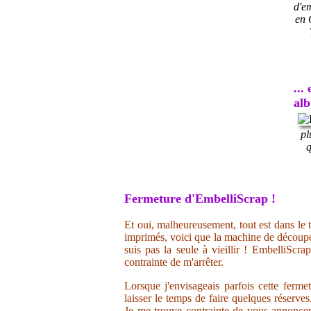
d'e
en 
...
al
pl
q
Fermeture d'EmbelliScrap !
Et oui, malheureusement, tout est dans le t
imprimés, voici que la machine de découpe 
suis pas la seule à vieillir ! EmbelliScr
contrainte de m'arrêter.
Lorsque j'envisageais parfois cette ferme
laisser le temps de faire quelques réserve
Je me trouve contrainte de vous annoncer 