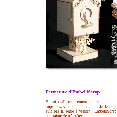
Fermeture d'EmbelliScrap !
Et oui, malheureusement, tout est dans le t
imprimés, voici que la machine de découpe 
suis pas la seule à vieillir ! EmbelliScr
contrainte de m'arrêter.