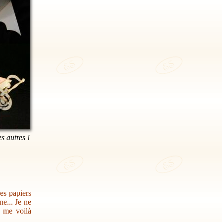
es autres !
des papiers
e... Je ne
s me voilà