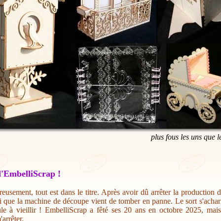
plus fous les uns que l
'EmbelliScrap !
eusement, tout est dans le titre. Après avoir dû arrêter la production 
i que la machine de découpe vient de tomber en panne. Le sort s'acharn
ule à vieillir ! EmbelliScrap a fêté ses 20 ans en octobre 2025, mai
'arrêter.