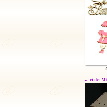
d
... et des 