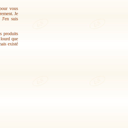
 pour vous
trement. Je
 J'en suis
s produits
r lourd que
ais existé