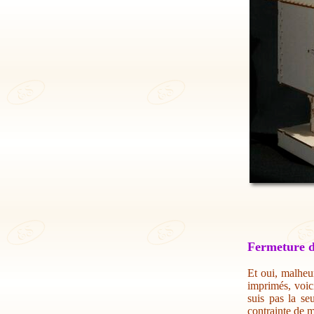
Fermeture d
Et oui, malheur
imprimés, voic
suis pas la se
contrainte de m