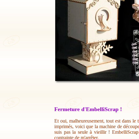
Fermeture d'EmbelliScrap !
Et oui, malheureusement, tout est dans le t
imprimés, voici que la machine de découpe 
suis pas la seule à vieillir ! EmbelliScr
contrainte de m'arrêter.