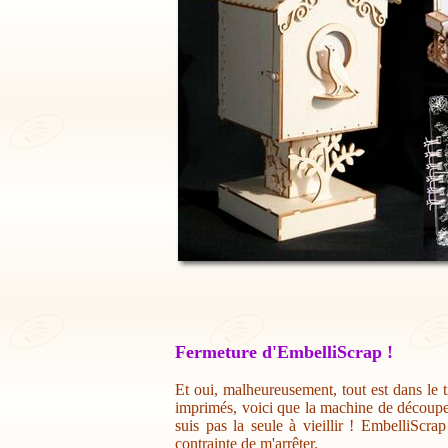
Fermeture d'EmbelliScrap !
Et oui, malheureusement, tout est dans le t
imprimés, voici que la machine de découpe 
suis pas la seule à vieillir ! EmbelliScr
contrainte de m'arrêter.