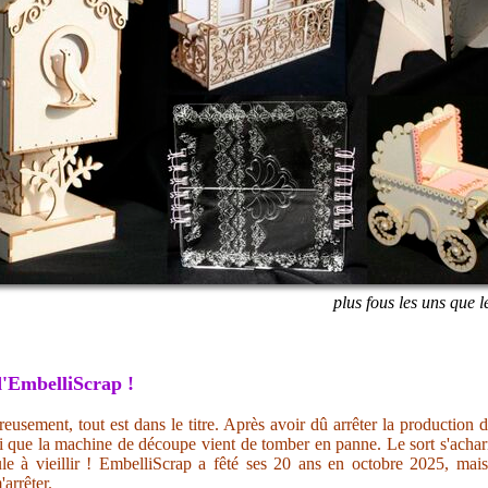
plus fous les uns que l
'EmbelliScrap !
eusement, tout est dans le titre. Après avoir dû arrêter la production 
i que la machine de découpe vient de tomber en panne. Le sort s'acharn
ule à vieillir ! EmbelliScrap a fêté ses 20 ans en octobre 2025, mai
'arrêter.