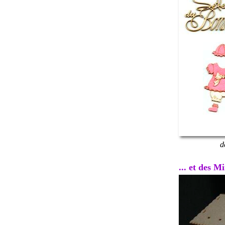
d
... et des 