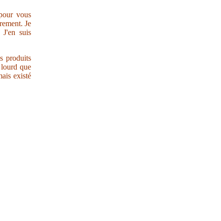
 pour vous
trement. Je
 J'en suis
s produits
r lourd que
ais existé