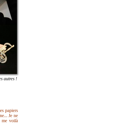
es autres !
des papiers
e... Je ne
s me voilà