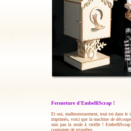
Fermeture d'EmbelliScrap !
Et oui, malheureusement, tout est dans le t
imprimés, voici que la machine de découpe 
suis pas la seule à vieillir ! EmbelliScr
contrainte de m'arrêter.