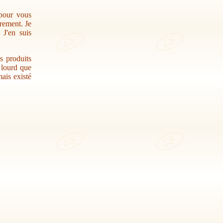
 pour vous
trement. Je
 J'en suis
s produits
r lourd que
ais existé