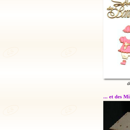
d
... et des 