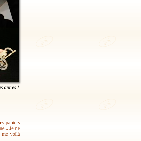
es autres !
des papiers
e... Je ne
s me voilà