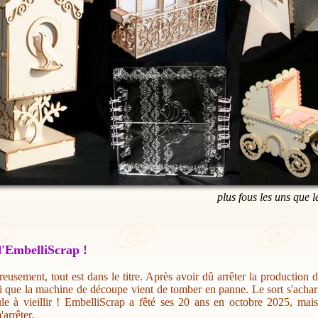
plus fous les uns que l
'EmbelliScrap !
eusement, tout est dans le titre. Après avoir dû arrêter la production 
i que la machine de découpe vient de tomber en panne. Le sort s'acharn
ule à vieillir ! EmbelliScrap a fêté ses 20 ans en octobre 2025, mai
'arrêter.