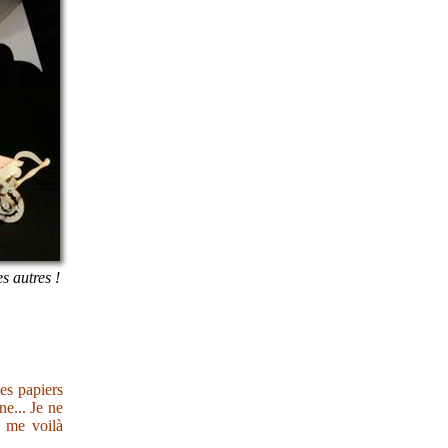
es autres !
des papiers
e... Je ne
s me voilà