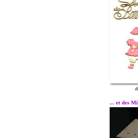
d
... et des 