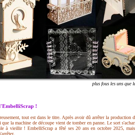
plus fous les uns que l
'EmbelliScrap !
eusement, tout est dans le titre. Après avoir dû arrêter la production 
i que la machine de découpe vient de tomber en panne. Le sort s'acharn
ule à vieillir ! EmbelliScrap a fêté ses 20 ans en octobre 2025, mai
'arrêter.