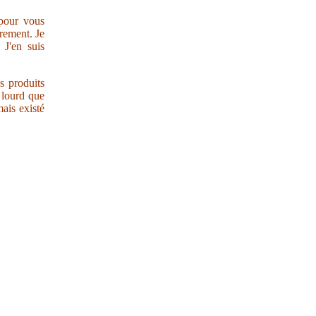
 pour vous
trement. Je
 J'en suis
s produits
r lourd que
ais existé