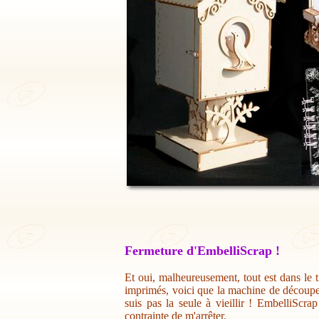
Fermeture d'EmbelliScrap !
Et oui, malheureusement, tout est dans le t
imprimés, voici que la machine de découpe 
suis pas la seule à vieillir ! EmbelliScr
contrainte de m'arrêter.