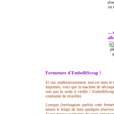
d'e
en 
...
al
pl
q
Fermeture d'EmbelliScrap !
Et oui, malheureusement, tout est dans le t
imprimés, voici que la machine de découpe 
suis pas la seule à vieillir ! EmbelliScr
contrainte de m'arrêter.
Lorsque j'envisageais parfois cette ferme
laisser le temps de faire quelques réserve
Je me trouve contrainte de vous annoncer 