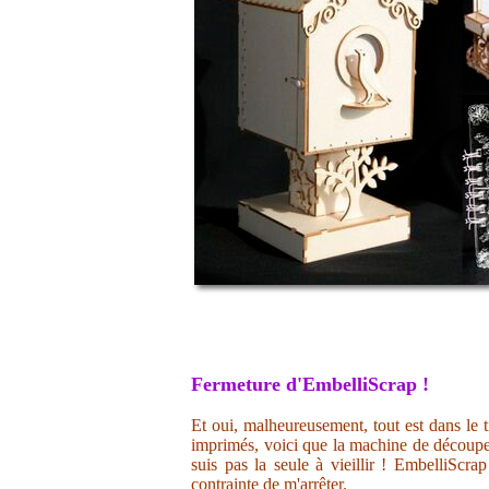
Fermeture d'EmbelliScrap !
Et oui, malheureusement, tout est dans le t
imprimés, voici que la machine de découpe 
suis pas la seule à vieillir ! EmbelliScr
contrainte de m'arrêter.