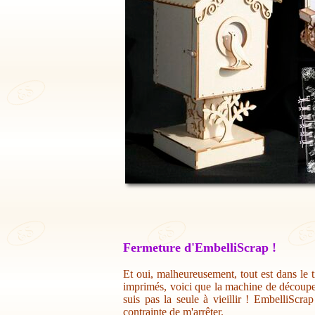
Fermeture d'EmbelliScrap !
Et oui, malheureusement, tout est dans le t
imprimés, voici que la machine de découpe 
suis pas la seule à vieillir ! EmbelliScr
contrainte de m'arrêter.