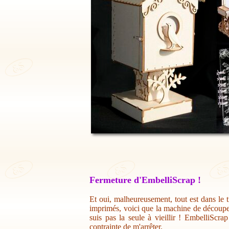
Fermeture d'EmbelliScrap !
Et oui, malheureusement, tout est dans le t
imprimés, voici que la machine de découpe 
suis pas la seule à vieillir ! EmbelliScr
contrainte de m'arrêter.