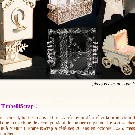
plus fous les uns que l
'EmbelliScrap !
eusement, tout est dans le titre. Après avoir dû arrêter la production 
i que la machine de découpe vient de tomber en panne. Le sort s'acharn
ule à vieillir ! EmbelliScrap a fêté ses 20 ans en octobre 2025, mai
'arrêter.