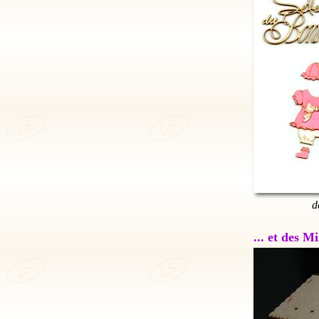
d
... et des 