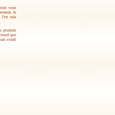
 pour vous
trement. Je
 J'en suis
s produits
r lourd que
ais existé