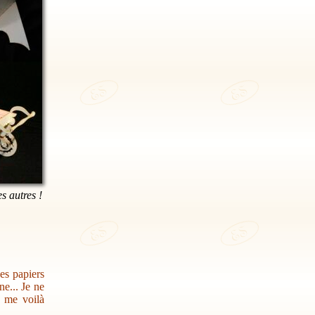
es autres !
des papiers
e... Je ne
s me voilà