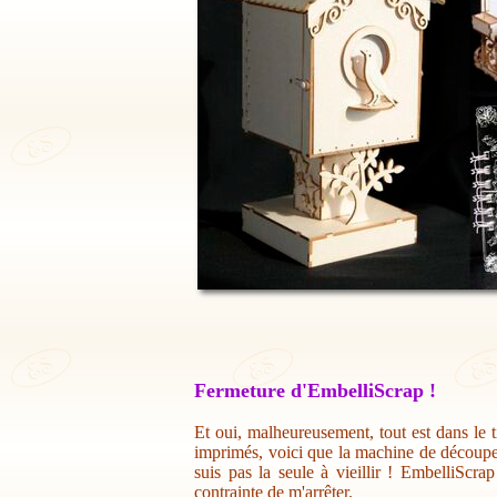
Fermeture d'EmbelliScrap !
Et oui, malheureusement, tout est dans le t
imprimés, voici que la machine de découpe 
suis pas la seule à vieillir ! EmbelliScr
contrainte de m'arrêter.