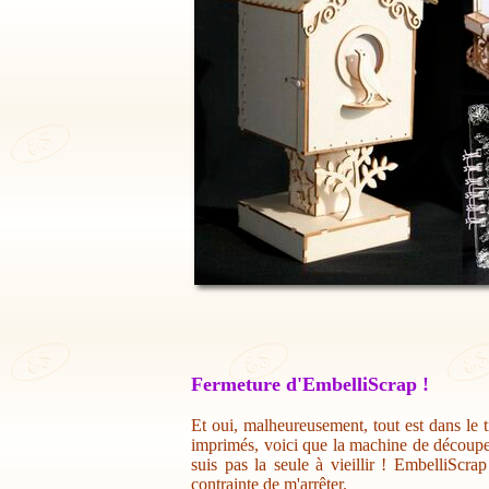
Fermeture d'EmbelliScrap !
Et oui, malheureusement, tout est dans le t
imprimés, voici que la machine de découpe 
suis pas la seule à vieillir ! EmbelliScr
contrainte de m'arrêter.