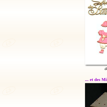
d
... et des 