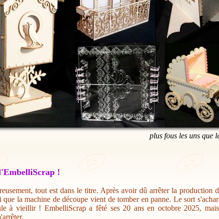
plus fous les uns que l
'EmbelliScrap !
eusement, tout est dans le titre. Après avoir dû arrêter la production 
i que la machine de découpe vient de tomber en panne. Le sort s'acharn
ule à vieillir ! EmbelliScrap a fêté ses 20 ans en octobre 2025, mai
'arrêter.