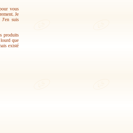
 pour vous
trement. Je
 J'en suis
s produits
r lourd que
ais existé