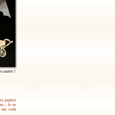
es autres !
des papiers
e... Je ne
s me voilà