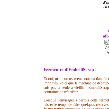
d'e
en 
...
al
pl
q
Fermeture d'EmbelliScrap !
Et oui, malheureusement, tout est dans le t
imprimés, voici que la machine de découpe 
suis pas la seule à vieillir ! EmbelliScr
contrainte de m'arrêter.
Lorsque j'envisageais parfois cette ferme
laisser le temps de faire quelques réserve
Je me trouve contrainte de vous annoncer 