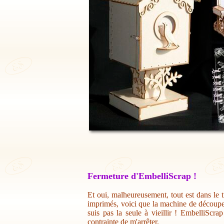
Fermeture d'EmbelliScrap !
Et oui, malheureusement, tout est dans le t
imprimés, voici que la machine de découpe 
suis pas la seule à vieillir ! EmbelliScr
contrainte de m'arrêter.