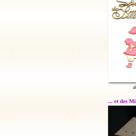
d
... et des 