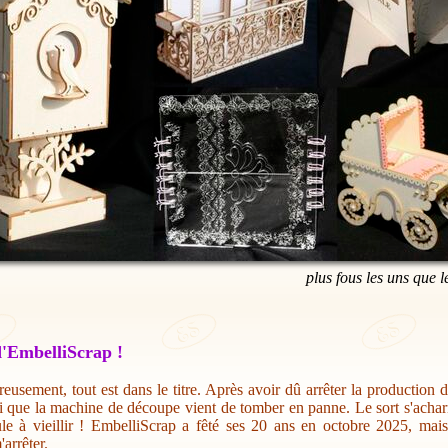
plus fous les uns que l
'EmbelliScrap !
eusement, tout est dans le titre. Après avoir dû arrêter la production 
i que la machine de découpe vient de tomber en panne. Le sort s'acharn
ule à vieillir ! EmbelliScrap a fêté ses 20 ans en octobre 2025, mai
'arrêter.