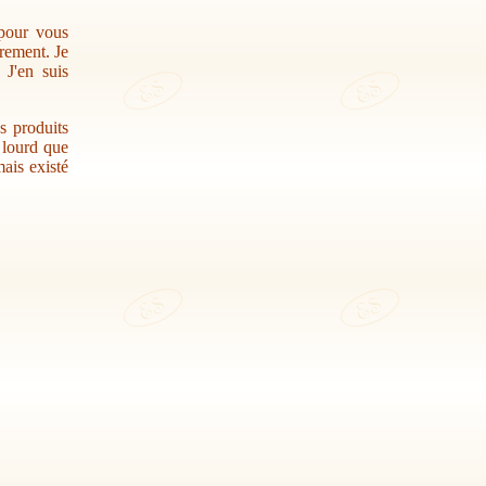
 pour vous
trement. Je
 J'en suis
s produits
r lourd que
ais existé