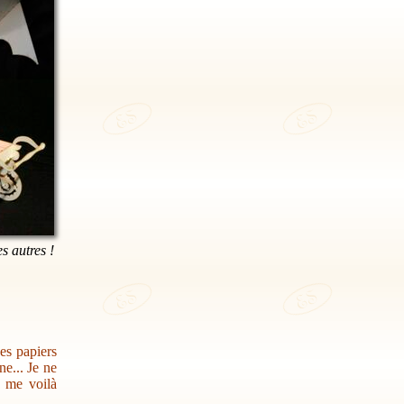
es autres !
des papiers
e... Je ne
s me voilà