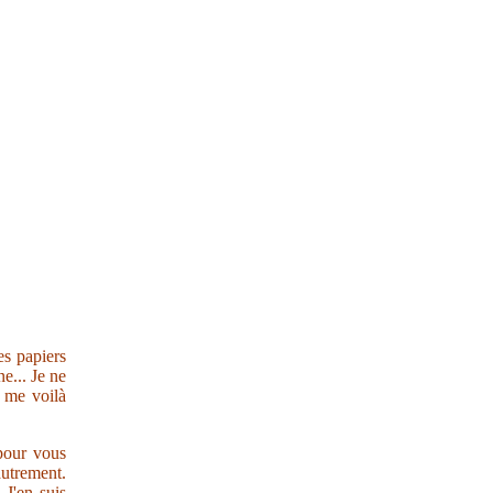
es papiers
e... Je ne
s me voilà
 pour vous
autrement.
 J'en suis