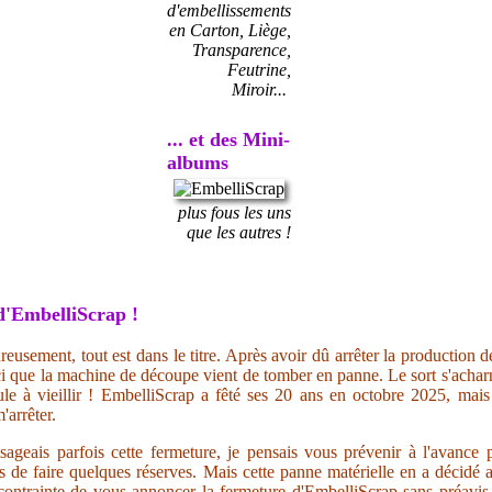
d'embellissements
en Carton, Liège,
Transparence,
Feutrine,
Miroir...
... et des Mini-
albums
plus fous les uns
que les autres !
d'EmbelliScrap !
reusement, tout est dans le titre. Après avoir dû arrêter la production d
i que la machine de découpe vient de tomber en panne. Le sort s'acharn
ule à vieillir ! EmbelliScrap a fêté ses 20 ans en octobre 2025, mai
'arrêter.
sageais parfois cette fermeture, je pensais vous prévenir à l'avance
ps de faire quelques réserves. Mais cette panne matérielle en a décidé 
ontrainte de vous annoncer la fermeture d'EmbelliScrap sans préavis.