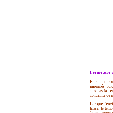
Fermeture 
Et oui, malheu
imprimés, voic
suis pas la se
contrainte de m
Lorsque j'envi
laisser le tem
Je me trouve c