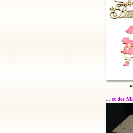
d
... et des 