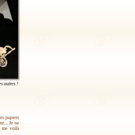
es autres !
des papiers
e... Je ne
s me voilà