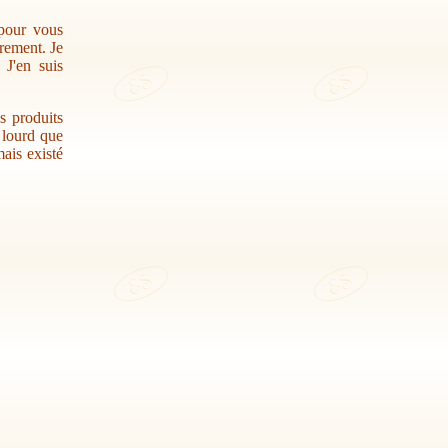
 pour vous
trement. Je
 J'en suis
s produits
r lourd que
ais existé