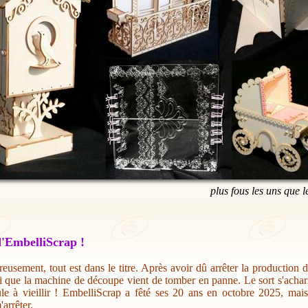
plus fous les uns que l
'EmbelliScrap !
eusement, tout est dans le titre. Après avoir dû arrêter la production 
i que la machine de découpe vient de tomber en panne. Le sort s'acharn
ule à vieillir ! EmbelliScrap a fêté ses 20 ans en octobre 2025, mai
'arrêter.