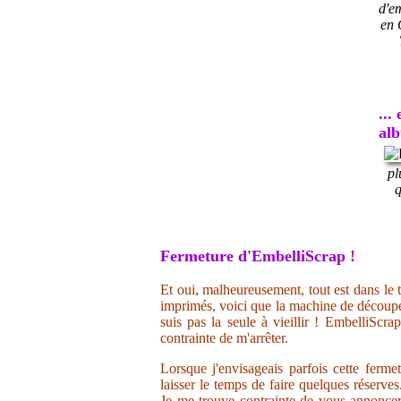
d'e
en 
...
al
pl
q
Fermeture d'EmbelliScrap !
Et oui, malheureusement, tout est dans le t
imprimés, voici que la machine de découpe 
suis pas la seule à vieillir ! EmbelliScr
contrainte de m'arrêter.
Lorsque j'envisageais parfois cette ferme
laisser le temps de faire quelques réserve
Je me trouve contrainte de vous annoncer 