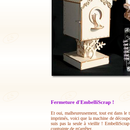
Fermeture d'EmbelliScrap !
Et oui, malheureusement, tout est dans le t
imprimés, voici que la machine de découpe 
suis pas la seule à vieillir ! EmbelliScr
contrainte de m'arrêter.